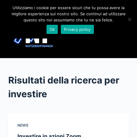
S
Utilizziamo i cookie per essere sicuri che tu possa avere la
migliore esperienza sul nostro sito. Se continui ad utilizzare
a
questo sito noi assumiamo che tu ne sia felice.
l
Ok
Privacy policy
t
a
a
l
c
o
Risultati della ricerca per
n
t
investire
e
n
u
t
NEWS
o
Investire in azioni Zoom