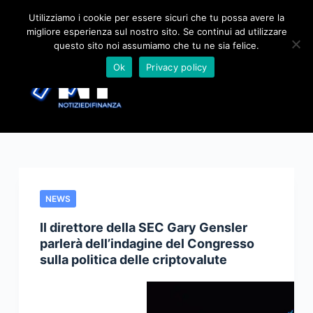
S
Utilizziamo i cookie per essere sicuri che tu possa avere la
migliore esperienza sul nostro sito. Se continui ad utilizzare
a
questo sito noi assumiamo che tu ne sia felice.
l
Ok
Privacy policy
t
a
a
l
c
o
n
t
NEWS
e
Il direttore della SEC Gary Gensler
n
parlerà dell’indagine del Congresso
u
sulla politica delle criptovalute
t
o