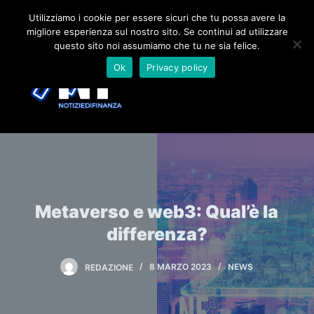
S
Utilizziamo i cookie per essere sicuri che tu possa avere la
migliore esperienza sul nostro sito. Se continui ad utilizzare
a
questo sito noi assumiamo che tu ne sia felice.
l
Ok
Privacy policy
t
a
a
l
c
o
n
t
Metaverso e web3: Qual’è la
e
differenza?
n
u
REDAZIONE
8 MARZO 2023
NEWS
t
o