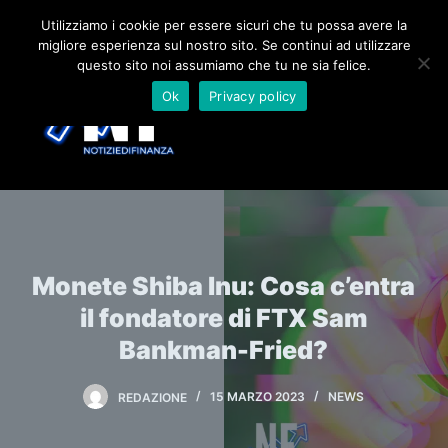
S
Utilizziamo i cookie per essere sicuri che tu possa avere la
migliore esperienza sul nostro sito. Se continui ad utilizzare
a
questo sito noi assumiamo che tu ne sia felice.
l
Ok
Privacy policy
t
a
a
l
c
o
n
Monete Shiba Inu: Cosa c’entra
t
e
il fondatore di FTX Sam
n
Bankman-Fried?
u
t
REDAZIONE
15 MARZO 2023
NEWS
o