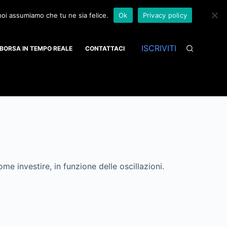
 noi assumiamo che tu ne sia felice.
Ok
Privacy policy
ISCRIVITI
BORSA IN TEMPO REALE
CONTATTACI
e investire, in funzione delle oscillazioni.