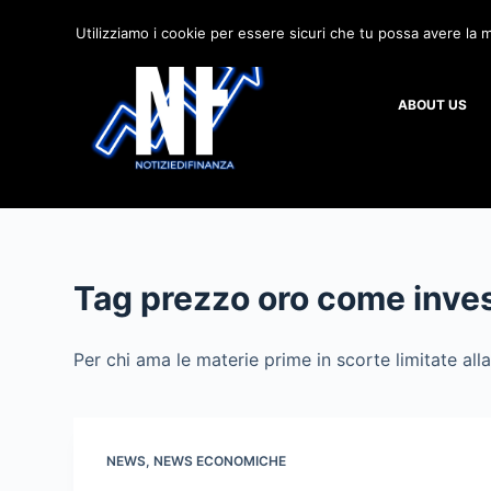
S
Utilizziamo i cookie per essere sicuri che tu possa avere la m
a
l
ABOUT US
t
a
a
l
c
o
n
Tag
prezzo oro come inves
t
e
Per chi ama le materie prime in scorte limitate all
n
u
t
o
NEWS
,
NEWS ECONOMICHE