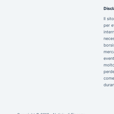
Disc
Il si
per e
inter
neces
borsi
merca
event
molto
perde
come 
duran