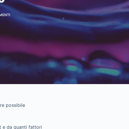
MENTI
re possibile
 e da quanti fattori