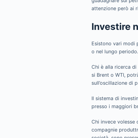
guadagnare sul petro
attenzione però ai r
Investire n
Esistono vari modi p
o nel lungo periodo
Chi è alla ricerca d
si Brent o WTI, potr
sull’oscillazione di 
Il sistema di invest
presso i maggiori br
Chi invece volesse o
compagnie produttric
società, sono prese