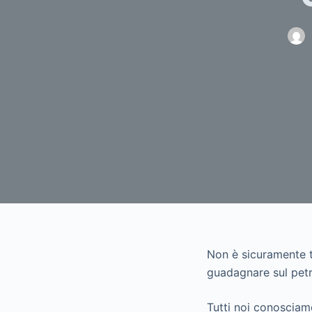
Non è sicuramente t
guadagnare sul petr
Tutti noi conosciamo