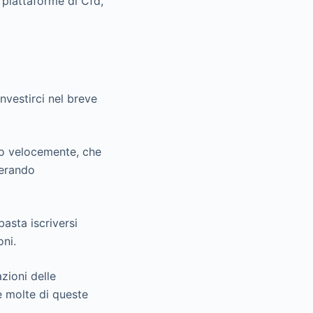
e piattaforme di Cfd,
nvestirci nel breve
lio velocemente, che
perando
basta iscriversi
oni.
zioni delle
he molte di queste