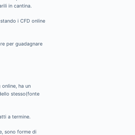
ili in cantina.
istando i CFD online
rare per guadagnare
 online, ha un
ello stesso(fonte
tti a termine.
e, sono forme di