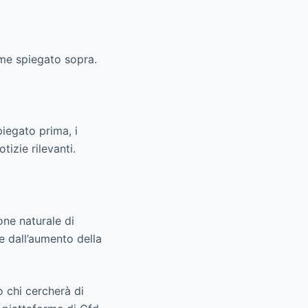
come spiegato sopra.
piegato prima, i
tizie rilevanti.
one naturale di
e dall’aumento della
o chi cercherà di