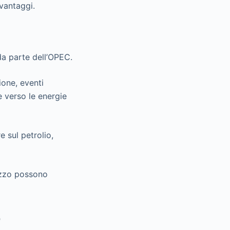
vantaggi.
da parte dell’OPEC.
ione, eventi
 verso le energie
 sul petrolio,
rezzo possono
o