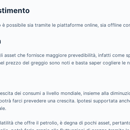
estimento
io è possibile sia tramite le piattaforme online, sia offline 
à
gli asset che fornisce maggiore prevedibilità, infatti come s
 nel prezzo del greggio sono noti e basta saper cogliere le no
escita dei consumi a livello mondiale, insieme alla diminuzi
potrà farci prevedere una crescita. Ipotesi supportata anch
le.
latilità che offre il petrolio, è degna di pochi asset, pertant