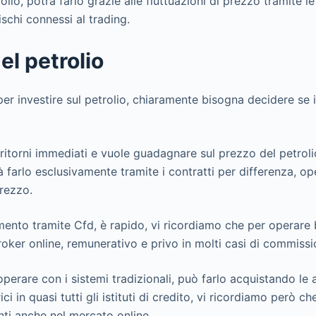
lio, potrà farlo grazie alle fluttuazioni di prezzo tramite l
ischi connessi al trading.
el petrolio
er investire sul petrolio, chiaramente bisogna decidere se i
.
i ritorni immediati e vuole guadagnare sul prezzo del petro
à farlo esclusivamente tramite i contratti per differenza, o
prezzo.
imento tramite Cfd, è rapido, vi ricordiamo che per operare 
oker online, remunerativo e privo in molti casi di commissi
perare con i sistemi tradizionali, può farlo acquistando le a
i in quasi tutti gli istituti di credito, vi ricordiamo però c
nti anche nel mercato online.