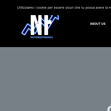
S
Utilizziamo i cookie per essere sicuri che tu possa avere la m
a
l
ABOUT US
t
a
a
l
c
o
n
t
e
n
u
t
o