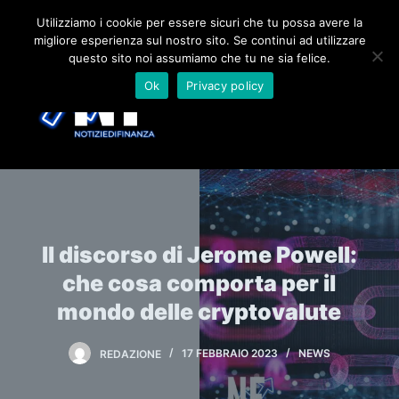
S
Utilizziamo i cookie per essere sicuri che tu possa avere la
migliore esperienza sul nostro sito. Se continui ad utilizzare
a
questo sito noi assumiamo che tu ne sia felice.
l
Ok
Privacy policy
t
a
a
l
c
o
n
Il discorso di Jerome Powell:
t
e
che cosa comporta per il
n
mondo delle cryptovalute
u
t
REDAZIONE
17 FEBBRAIO 2023
NEWS
o