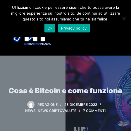
S
Utilizziamo i cookie per essere sicuri che tu possa avere la
migliore esperienza sul nostro sito. Se continui ad utilizzare
a
questo sito noi assumiamo che tu ne sia felice.
l
Ok
Privacy policy
t
a
a
l
c
o
n
t
Cosa è Bitcoin e come funziona
e
n
REDAZIONE
23 DICEMBRE 2022
u
NEWS
,
NEWS CRIPTOVALUTE
7 COMMENTI
t
o