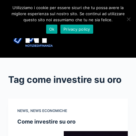
S
Utilizziamo i cookie per essere sicuri che tu possa avere la
migliore esperienza sul nostro sito. Se continui ad utilizzare
a
questo sito noi assumiamo che tu ne sia felice.
l
Ok
Privacy policy
t
a
a
l
c
o
Tag
come investire su oro
n
t
e
n
u
NEWS
,
NEWS ECONOMICHE
t
Come investire su oro
o