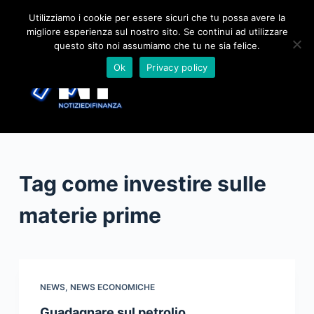
S
Utilizziamo i cookie per essere sicuri che tu possa avere la
migliore esperienza sul nostro sito. Se continui ad utilizzare
a
questo sito noi assumiamo che tu ne sia felice.
l
Ok
Privacy policy
t
a
a
l
c
o
Tag
come investire sulle
n
t
materie prime
e
n
u
t
NEWS
,
NEWS ECONOMICHE
o
Guadagnare sul petrolio