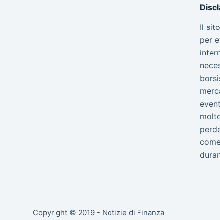
Disc
Il si
per e
inter
neces
borsi
merca
event
molto
perde
come 
duran
Copyright © 2019 - Notizie di Finanza