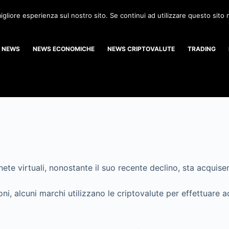
igliore esperienza sul nostro sito. Se continui ad utilizzare questo sito
NEWS
NEWS ECONOMICHE
NEWS CRIPTOVALUTE
TRADING
ete virtuali, nonostante il suo recente declino, sta acquis
oni, alcuni marchi utilizzano le criptovalute per effettuare a