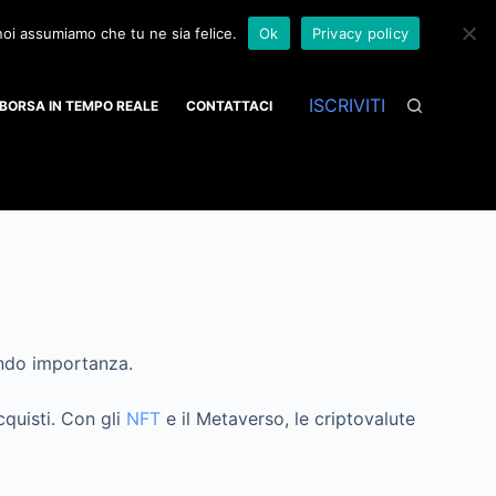
 noi assumiamo che tu ne sia felice.
Ok
Privacy policy
ISCRIVITI
BORSA IN TEMPO REALE
CONTATTACI
endo importanza.
cquisti. Con gli
NFT
e il Metaverso, le criptovalute