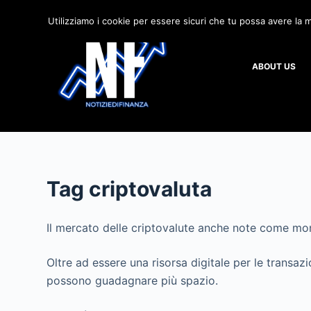
S
Utilizziamo i cookie per essere sicuri che tu possa avere la m
a
l
ABOUT US
t
a
a
l
c
o
n
Tag
criptovaluta
t
e
Il mercato delle criptovalute anche note come mon
n
u
Oltre ad essere una risorsa digitale per le transazi
t
possono guadagnare più spazio.
o