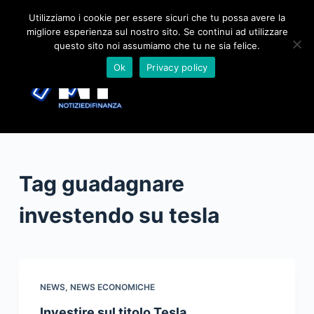
S
Utilizziamo i cookie per essere sicuri che tu possa avere la
migliore esperienza sul nostro sito. Se continui ad utilizzare
a
questo sito noi assumiamo che tu ne sia felice.
l
Ok
Privacy policy
t
a
a
l
c
o
Tag
guadagnare
n
t
investendo su tesla
e
n
u
t
NEWS
,
NEWS ECONOMICHE
o
Investire sul titolo Tesla