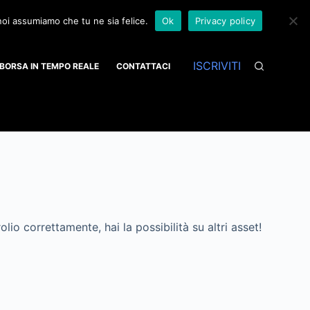
 noi assumiamo che tu ne sia felice.
Ok
Privacy policy
ISCRIVITI
BORSA IN TEMPO REALE
CONTATTACI
o correttamente, hai la possibilità su altri asset!