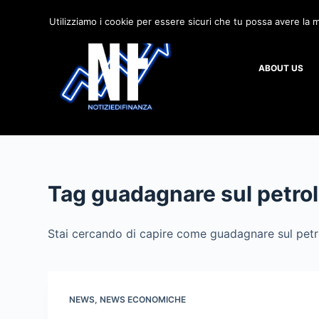
S
Utilizziamo i cookie per essere sicuri che tu possa avere la m
a
l
ABOUT US
t
a
a
l
c
o
n
Tag
guadagnare sul petrol
t
e
Stai cercando di capire come guadagnare sul petrol
n
u
t
o
NEWS
,
NEWS ECONOMICHE