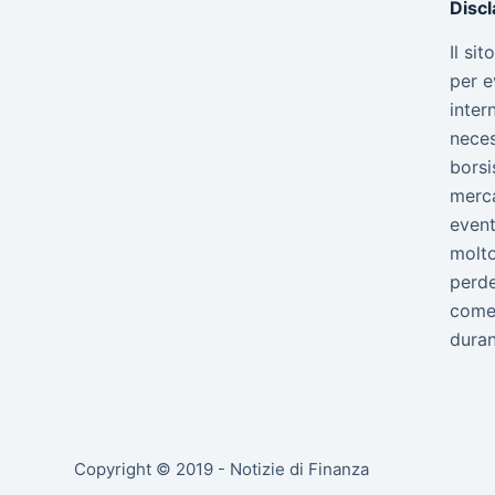
Disc
Il si
per e
inter
neces
borsi
merca
event
molto
perde
come 
duran
Copyright © 2019 - Notizie di Finanza