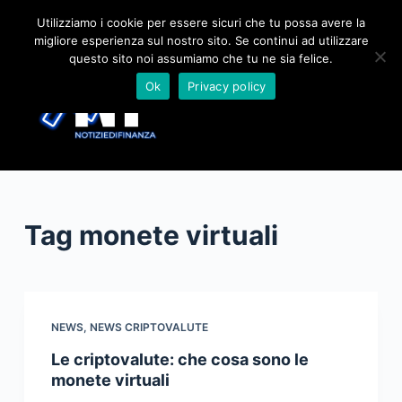
S
Utilizziamo i cookie per essere sicuri che tu possa avere la
migliore esperienza sul nostro sito. Se continui ad utilizzare
a
questo sito noi assumiamo che tu ne sia felice.
l
Ok
Privacy policy
t
a
a
l
c
o
Tag
monete virtuali
n
t
e
n
u
NEWS
,
NEWS CRIPTOVALUTE
t
Le criptovalute: che cosa sono le
o
monete virtuali