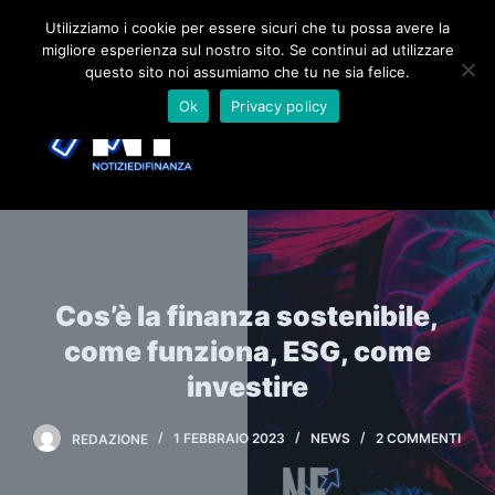
S
Utilizziamo i cookie per essere sicuri che tu possa avere la
migliore esperienza sul nostro sito. Se continui ad utilizzare
a
questo sito noi assumiamo che tu ne sia felice.
l
Ok
Privacy policy
t
a
a
l
c
o
n
Cos’è la finanza sostenibile,
t
e
come funziona, ESG, come
n
investire
u
t
REDAZIONE
1 FEBBRAIO 2023
NEWS
2 COMMENTI
o