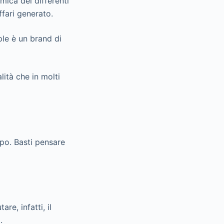
mica dei differenti
ffari generato.
ple è un brand di
ità che in molti
ppo. Basti pensare
re, infatti, il
.