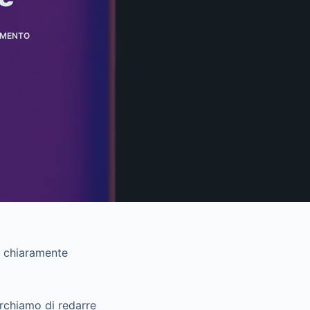
MMENTO
FD chiaramente
cerchiamo di redarre