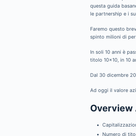
questa guida basando
le partnership e i s
Faremo questo brev
spinto milioni di pe
In soli 10 anni è p
titolo 10×10, in 10 a
Dal 30 dicembre 201
Ad oggi il valore a
Overview A
Capitalizzazion
Numero di tito