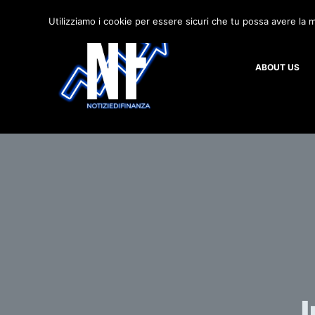
S
Utilizziamo i cookie per essere sicuri che tu possa avere la m
a
l
ABOUT US
t
a
a
l
c
o
n
t
e
n
u
t
o
I