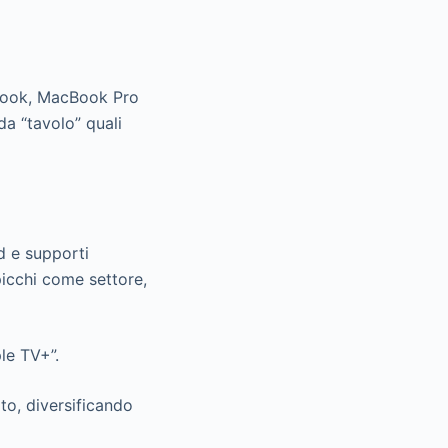
acBook, MacBook Pro
a “tavolo” quali
d e supporti
picchi come settore,
le TV+”.
to, diversificando