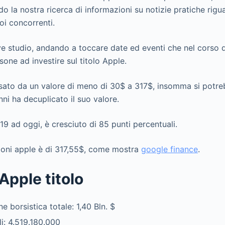
 la nostra ricerca di informazioni su notizie pratiche rigua
uoi concorrenti.
e studio, andando a toccare date ed eventi che nel corso
rsone ad investire sul titolo Apple.
assato da un valore di meno di 30$ a 317$, insomma si potre
nni ha decuplicato il suo valore.
9 ad oggi, è cresciuto di 85 punti percentuali.
zioni apple è di 317,55$, come mostra
google finance
.
pple titolo
e borsistica totale: 1,40 Bln. $
li: 4.519.180.000