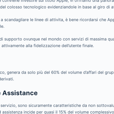
 conviene investire sul titolo Apple, vi offriamo una panora
 del colosso tecnologico evidenziandole in base al giro di a
 a scandagliare le linee di attivita, è bene ricordarsi che Ap
le.
di supporto ovunque nel mondo con servizi di massima qual
 attivamente alla fidelizzazione dell’utente finale.
ico, genera da solo più del 60% del volume d’affari del gru
derivati.
e Assistance
servizio, sono sicuramente caratteristiche da non sottovaluta
d assistenza incide per quasi il 15% del volume complessivo