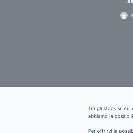
R
Tra gli stock su cui
abbiamo la possibilit
Per offrirvi la possi