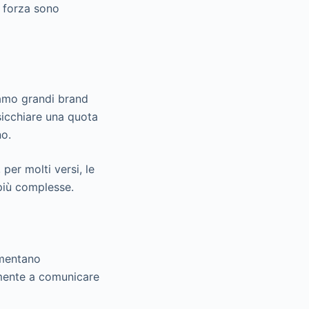
 forza sono
viamo grandi brand
sicchiare una quota
no.
er molti versi, le
più complesse.
imentano
emente a comunicare