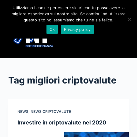
S
Utilizziamo i cookie per essere sicuri che tu possa avere la
migliore esperienza sul nostro sito. Se continui ad utilizzare
a
questo sito noi assumiamo che tu ne sia felice.
l
Ok
Privacy policy
t
a
a
l
c
o
Tag
migliori criptovalute
n
t
e
n
u
NEWS
,
NEWS CRIPTOVALUTE
t
Investire in criptovalute nel 2020
o