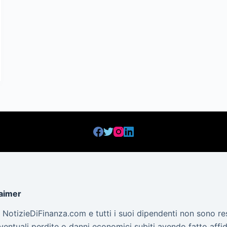
laimer
to NotizieDiFinanza.com e tutti i suoi dipendenti non sono r
ventuali perdite o danni economici subiti avendo fatto affid