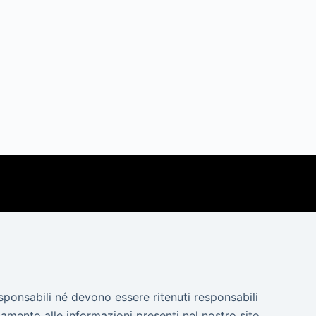
esponsabili né devono essere ritenuti responsabili
amento alle informazioni presenti nel nostro sito