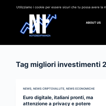
S
Utilizziamo i cookie per essere sicuri che tu possa avere la m
a
l
ABOUT US
t
a
a
l
c
o
n
Tag
migliori investimenti
t
e
n
u
NEWS
,
NEWS CRIPTOVALUTE
,
NEWS ECONOMICHE
t
Euro digitale, italiani pronti, ma
o
attenzione a privacy e potere