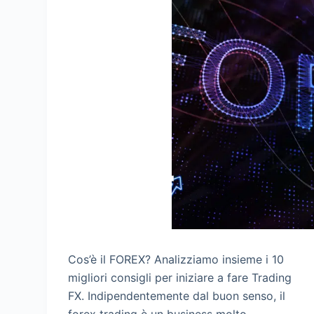
Cos’è il FOREX? Analizziamo insieme i 10
migliori consigli per iniziare a fare Trading
FX. Indipendentemente dal buon senso, il
forex trading è un business molto