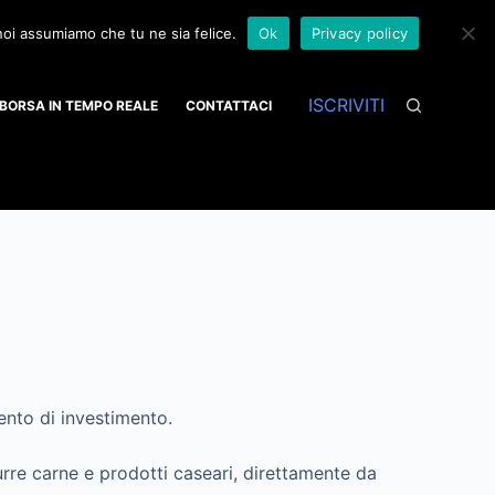
 noi assumiamo che tu ne sia felice.
Ok
Privacy policy
ISCRIVITI
BORSA IN TEMPO REALE
CONTATTACI
ento di investimento.
rre carne e prodotti caseari, direttamente da