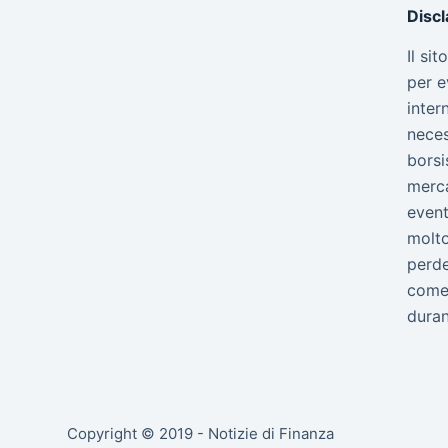
Disc
Il si
per e
inter
neces
borsi
merca
event
molto
perde
come 
duran
Copyright © 2019 - Notizie di Finanza