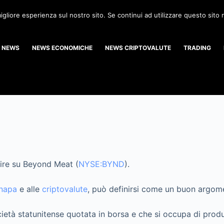
igliore esperienza sul nostro sito. Se continui ad utilizzare questo sito
NEWS
NEWS ECONOMICHE
NEWS CRIPTOVALUTE
TRADING
ire su Beyond Meat (
NYSE:BYND
).
napa
e alle
criptovalute
, può definirsi come un buon argom
età statunitense quotata in borsa e che si occupa di produ