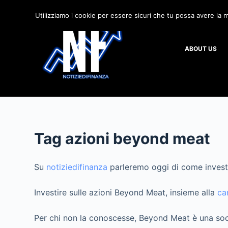
S
Utilizziamo i cookie per essere sicuri che tu possa avere la m
a
l
ABOUT US
t
a
a
l
c
o
n
Tag
azioni beyond meat
t
e
Su
notiziedifinanza
parleremo oggi di come invest
n
u
Investire sulle azioni Beyond Meat, insieme alla
ca
t
o
Per chi non la conoscesse, Beyond Meat è una soci