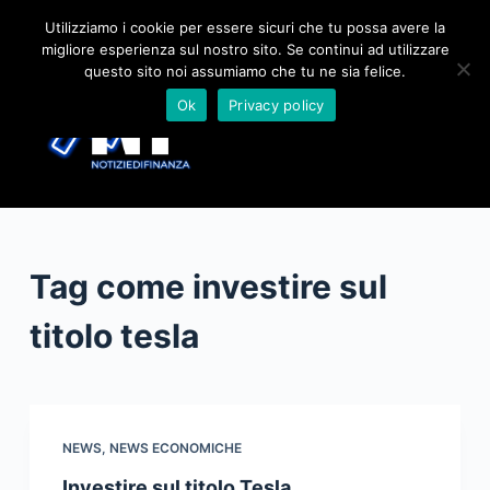
S
Utilizziamo i cookie per essere sicuri che tu possa avere la
migliore esperienza sul nostro sito. Se continui ad utilizzare
a
questo sito noi assumiamo che tu ne sia felice.
l
Ok
Privacy policy
t
a
a
l
c
o
Tag
come investire sul
n
t
titolo tesla
e
n
u
t
NEWS
,
NEWS ECONOMICHE
o
Investire sul titolo Tesla