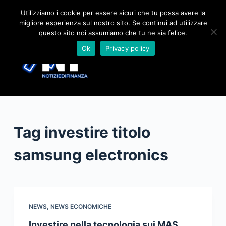
S
Utilizziamo i cookie per essere sicuri che tu possa avere la
migliore esperienza sul nostro sito. Se continui ad utilizzare
a
questo sito noi assumiamo che tu ne sia felice.
l
Ok
Privacy policy
t
a
a
l
c
o
Tag
investire titolo
n
t
samsung electronics
e
n
u
t
NEWS
,
NEWS ECONOMICHE
o
Investire nella tecnologia sui MAS