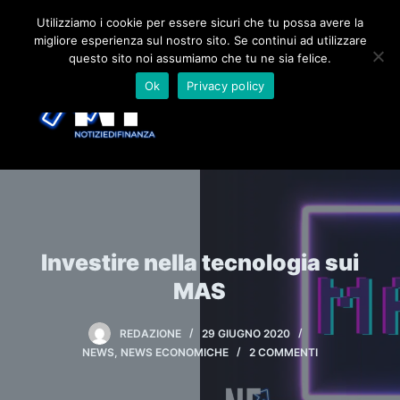
S
Utilizziamo i cookie per essere sicuri che tu possa avere la
migliore esperienza sul nostro sito. Se continui ad utilizzare
a
questo sito noi assumiamo che tu ne sia felice.
l
Ok
Privacy policy
t
a
a
l
c
o
n
t
Investire nella tecnologia sui
e
MAS
n
u
REDAZIONE
29 GIUGNO 2020
t
NEWS
,
NEWS ECONOMICHE
2 COMMENTI
o